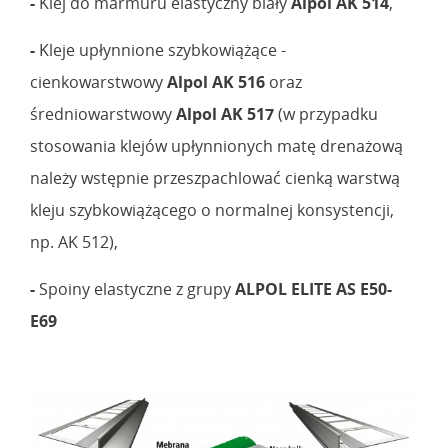
-
Klej do marmuru elastyczny biały
Alpol AK 514
,
-
Kleje upłynnione szybkowiążące -
cienkowarstwowy
Alpol AK 516
oraz
średniowarstwowy
Alpol AK 517
(w przypadku
stosowania klejów upłynnionych matę drenażową
należy wstępnie przeszpachlować cienką warstwą
kleju szybkowiążącego o normalnej konsystencji,
np. AK 512),
-
Spoiny elastyczne z grupy
ALPOL ELITE AS E50-
E69