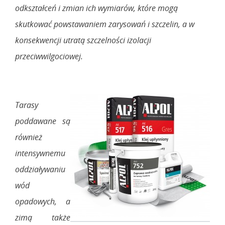
odkształceń i zmian ich wymiarów, które mogą
skutkować powstawaniem zarysowań i szczelin, a w
konsekwencji utratą szczelności izolacji
przeciwwilgociowej.
Tarasy
poddawane są
również
intensywnemu
oddziaływaniu
wód
opadowych, a
zimą także