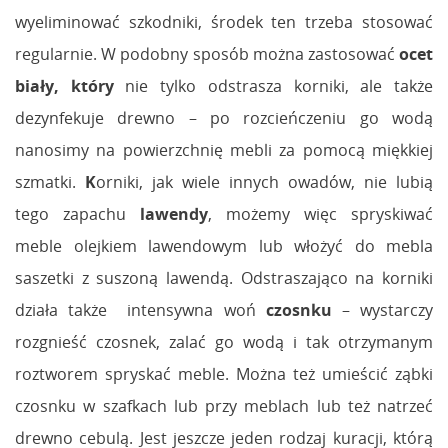
wyeliminować szkodniki, środek ten trzeba stosować
regularnie. W podobny sposób można zastosować
o
cet
biały,
który
nie tylko odstrasza korniki, ale także
dezynfekuje drewno – po rozcieńczeniu go wodą
nanosimy na powierzchnię mebli za pomocą miękkiej
szmatki.
K
orniki, jak wiele innych owadów, nie lubią
tego zapachu
lawendy
, możemy więc spryskiwać
meble olejkiem lawendowym lub włożyć do mebla
saszetki z suszoną lawendą. Odstraszająco na korniki
działa także intensywna woń
czosnku
– wystarczy
rozgnieść czosnek, zalać go wodą i tak otrzymanym
roztworem spryskać meble. Można też umieścić ząbki
czosnku w szafkach lub przy meblach lub też natrzeć
drewno cebulą. Jest jeszcze jeden rodzaj kuracji, którą