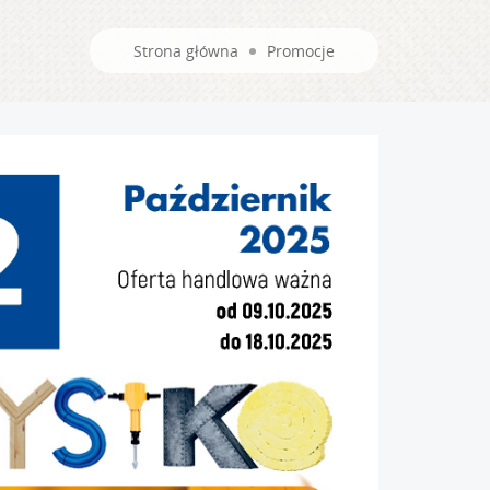
Strona główna
Promocje